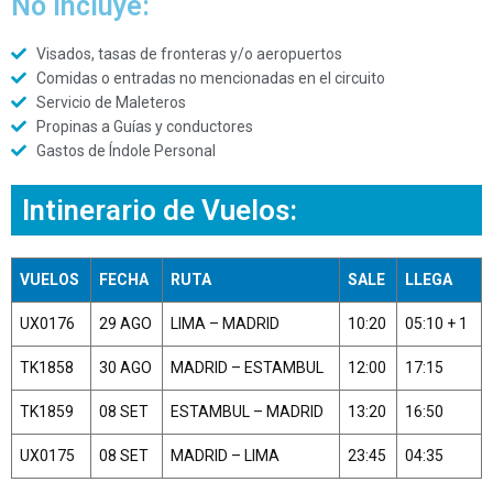
No Incluye:
Visados, tasas de fronteras y/o aeropuertos
Comidas o entradas no mencionadas en el circuito
Servicio de Maleteros
Propinas a Guías y conductores
Gastos de Índole Personal
Intinerario de Vuelos:
VUELOS
FECHA
RUTA
SALE
LLEGA
UX0176
29 AGO
LIMA – MADRID
10:20
05:10 + 1
TK1858
30 AGO
MADRID – ESTAMBUL
12:00
17:15
TK1859
08 SET
ESTAMBUL – MADRID
13:20
16:50
UX0175
08 SET
MADRID – LIMA
23:45
04:35