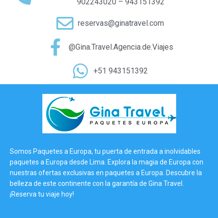
902243020 – 943151392
reservas@ginatravel.com
@Gina.Travel.Agencia.de.Viajes
+51 943151392
Somos Paquetes a Europa, tu puerta de entrada a inolvidables
paquetes a Europa desde Lima. Explora la magia de Europa con
nuestras ofertas exclusivas en paquetes a Europa. Descubre la
belleza de este continente con la garantía de Gina Travel.
¡Reserva tu viaje hoy!