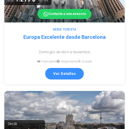
USD
10D 9N
Contacta a una asesora
SERIE TURISTA
Europa Excelente desde Barcelona
Domingos de Abril a Noviembre
🚌 Transporte
🏨 Alojamiento
🎯 Guiado
Ver Detalles
Desde