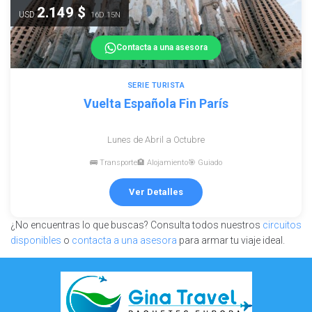
2.149 $
USD
16D 15N
Contacta a una asesora
SERIE TURISTA
Vuelta Española Fin París
Lunes de Abril a Octubre
🚌 Transporte
🏨 Alojamiento
🎯 Guiado
Ver Detalles
¿No encuentras lo que buscas? Consulta todos nuestros
circuitos
disponibles
o
contacta a una asesora
para armar tu viaje ideal.