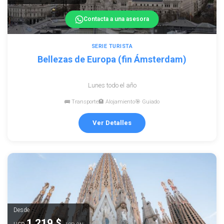
Contacta a una asesora
SERIE TURISTA
Bellezas de Europa (fin Ámsterdam)
Lunes todo el año
🚌 Transporte
🏨 Alojamiento
🎯 Guiado
Ver Detalles
Desde
1.219 $