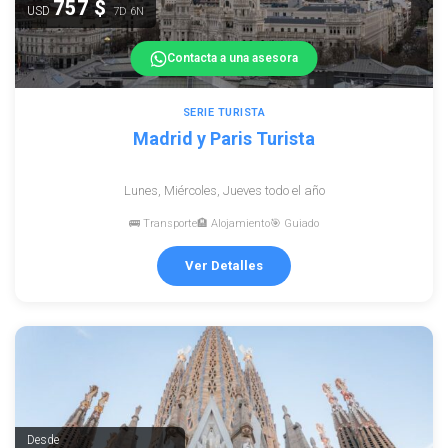
757 $
USD
7D 6N
Contacta a una asesora
SERIE TURISTA
Madrid y Paris Turista
Lunes, Miércoles, Jueves todo el año
🚌 Transporte
🏨 Alojamiento
🎯 Guiado
Ver Detalles
Desde