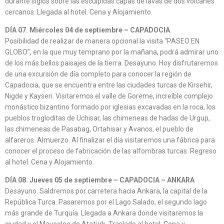
durante siglos sobre las esculpidas capas de lavas de dos volcanes
cercanos. Llegada al hotel. Cena y Alojamiento.
DÍA 07. Miércoles 04 de septiembre – CAPADOCIA
Posibilidad de realizar de manera opcional la visita “PASEO EN
GLOBO”, en la que muy temprano por la mañana, podrá admirar uno
de los más bellos paisajes de la tierra. Desayuno. Hoy disfrutaremos
de una excursión de día completo para conocer la región de
Capadocia, que se encuentra entre las ciudades turcas de Kirsehir,
Nigde y Kayseri. Visitaremos el valle de Goreme, increíble complejo
monástico bizantino formado por iglesias excavadas en la roca, los
pueblos trogloditas de Uchisar, las chimeneas de hadas de Urgup,
las chimeneas de Pasabag, Ortahisar y Avanos, el pueblo de
alfareros. Almuerzo. Al finalizar el día visitaremos una fábrica para
conocer el proceso de fabricación de las alfombras turcas. Regreso
al hotel. Cena y Alojamiento.
DÍA 08. Jueves 05 de septiembre – CAPADOCIA – ANKARA
Desayuno. Saldremos por carretera hacia Ankara, la capital de la
República Turca. Pasaremos por el Lago Salado, el segundo lago
más grande de Turquía. Llegada a Ankara donde visitaremos la