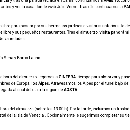
rancia
y tras una parada técnica en Calais, continuamos a
AMIENS
, cono
otantes y ver la casa donde vivió Julio Verne. Tras ello continuamos a
PA
o libre para pasear por sus hermosos jardines o visitar su interior si lo
aire libre y sus pequeños restaurantes. Tras el almuerzo,
visita panorámi
 de variedades.
o Sena y Barrio Latino .
 la hora del almuerzo llegamos a
GINEBRA
, tiempo para almorzar y pase
cumbres de Europa:
los Alpes
. Atravesamos los Alpes por el túnel bajo de
legada al final del día a la región de
AOSTA
.
a hora del almuerzo (sobre las 13:00 h). Por la tarde, incluimos un traslad
tal de la isla de Venecia
.
Opcionalmente le sugerimos completar su ti