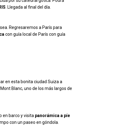
cida por su catedral gótica. Podrá
RIS
. Llegada al final del día.
 desea. Regresaremos a París para
ca
con guía local de París con guía
ar en esta bonita ciudad Suiza a
l Mont Blanc, uno de los más largos de
o en barco y visita
panorámica a píe
empo con un paseo en góndola.