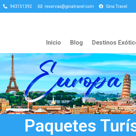
943151392
reservas@ginatravel.com
Gina Travel
Inicio
Blog
Destinos Exóti
Paquetes Turí