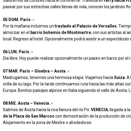
Saldremos de Londres hacia el continente. Travesía en
ferry hacia F
pasear por sus estrechas calles llenas de vida, conocer los jardines fl
05 DOM. París .-
Por la mañana incluimos un
traslado al Palacio de Versalles
. Tiemp
almorzar en el
barrio bohemio de Montmartre
, con sus artistas al 
local. Regreso al hotel. Opcionalmente podrá asistir a un espectáculo
06 LUN. París .-
Día libre. Hoy puede realizar opcionalmente un paseo en barco por el rí
07 MAR. París – Ginebra – Aosta .-
Madrugamos, tenemos una hermosa etapa. Viajamos hacia
Suiza
. A
orilla de su lago. Por la tarde continuamos ruta hacia las más altas 
Europa. Bonitos paisajes alpinos en Italia siguiendo el valle de Aosta. L
08 MIE. Aosta – Venecia .-
Salimos de Aosta hacia la rica llanura del río Po.
VENECIA
, llegada a l
de la Plaza de San Marcos
con demostración de la producción de cris
Alojamiento en la zona de Mestre o alrededores.