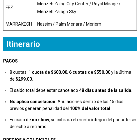
Menzeh Zalag City Center / Royal Mirage /
FEZ
Menzeh Zalagh Sky
MARRAKECH
Nassim / Palm Menara / Meriem
Itinerario
PAGOS
8 cuotas:
1 cuota de $600.00
,
6 cuotas de $550.00
y la última
de
$299.00
.
El saldo total debe estar cancelado
48 días antes de la salida
.
No aplica cancelación.
Anulaciones dentro de los 45 días
previos generan penalidad del
100% del valor total
.
En caso de
no show
, se cobrará el monto íntegro del paquete sin
derecho a reclamo.