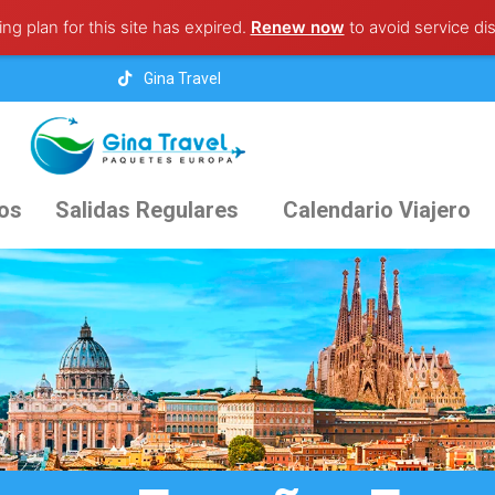
ng plan for this site has expired.
Renew now
to avoid service dis
Gina Travel
cos
Salidas Regulares
Calendario Viajero