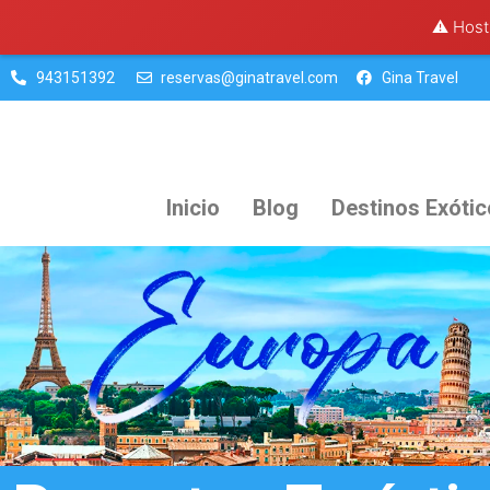
⚠️ Hosti
943151392
reservas@ginatravel.com
Gina Travel
Inicio
Blog
Destinos Exóti