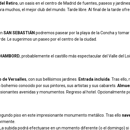
del Retiro
, un oasis en el centro de Madrid de fuentes, paseos y jardine
ara muchos, el mejor club del mundo. Tarde libre. Al final de la tarde of
En
SAN SEBASTIÁN
podremos pasear por la playa de la Concha y tomar a
 tarde. Le sugerimos un paseo por el centro de la ciudad.
HAMBORD
, probablemente el castillo más espectacular del Valle del Loi
o de Versalles
, con sus bellísimos jardines.
Entrada incluida
. Tras ello
o bohemio conocido por sus pintores, sus artistas y sus cabarets.
Almuer
resionantes avenidas y monumentos. Regreso al hotel. Opcionalmente pod
egundo piso en este impresionante monumento metálico. Tras ello
nav
ormente.
s. La subida podrá efectuarse en un momento diferente (o el domingo) s