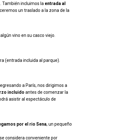
s. También incluimos la
entrada al
receremos un traslado a la zona de la
lgún vino en su casco viejo.
ra (entrada incluida al parque).
, regresando a París, nos dirigimos a
zo incluido
antes de comenzar la
rá asistir al espectáculo de
egamos por el rio Sena
, un pequeño
i se considera conveniente por