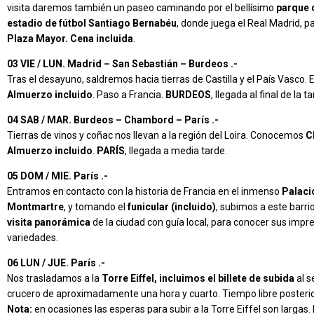
visita daremos también un paseo caminando por el bellísimo
parque 
estadio de fútbol Santiago Bernabéu
, donde juega el Real Madrid, p
Plaza Mayor. Cena incluida
.
03 VIE / LUN. Madrid – San Sebastián – Burdeos .-
Tras el desayuno, saldremos hacia tierras de Castilla y el País Vasco. 
Almuerzo incluido
. Paso a Francia.
BURDEOS
, llegada al final de la
04 SAB / MAR. Burdeos – Chambord – París .-
Tierras de vinos y coñac nos llevan a la región del Loira. Conocemos
C
Almuerzo incluido
.
PARÍS
, llegada a media tarde.
05 DOM / MIE. París .-
Entramos en contacto con la historia de Francia en el inmenso
Palaci
Montmartre
, y tomando el
funicular (incluido)
, subimos a este barri
visita panorámica
de la ciudad con guía local, para conocer sus imp
variedades.
06 LUN / JUE. París .-
Nos trasladamos a la
Torre Eiffel,
incluimos el billete de subida
al s
crucero de aproximadamente una hora y cuarto. Tiempo libre posteri
Nota:
en ocasiones las esperas para subir a la Torre Eiffel son larga