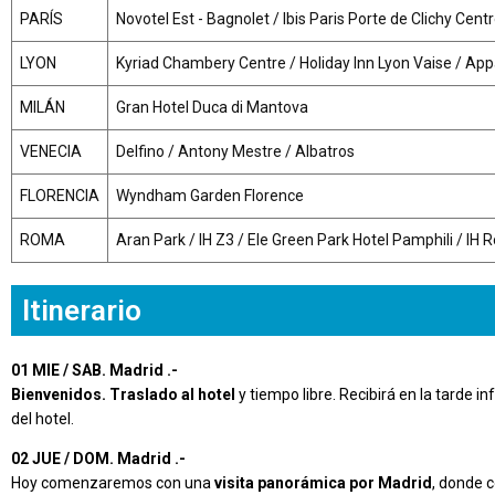
PARÍS
Novotel Est - Bagnolet / Ibis Paris Porte de Clichy C
LYON
Kyriad Chambery Centre / Holiday Inn Lyon Vaise / Appa
MILÁN
Gran Hotel Duca di Mantova
VENECIA
Delfino / Antony Mestre / Albatros
FLORENCIA
Wyndham Garden Florence
ROMA
Aran Park / IH Z3 / Ele Green Park Hotel Pamphili / IH
Itinerario
01 MIE / SAB. Madrid .-
Bienvenidos.
Traslado al hotel
y tiempo libre. Recibirá en la tarde in
del hotel.
02 JUE / DOM. Madrid .-
Hoy comenzaremos con una
visita panorámica por Madrid
, donde c