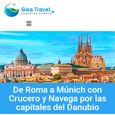
De Roma a Múnich con
Crucero y Navega por las
capitales del Danubio