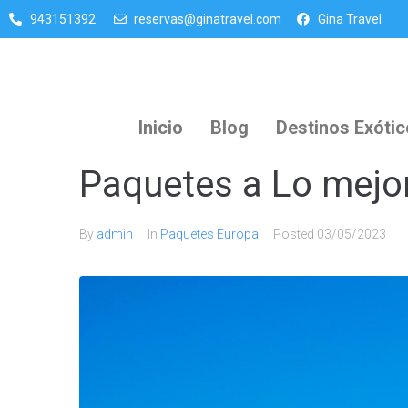
943151392
reservas@ginatravel.com
Gina Travel
Inicio
Blog
Destinos Exóti
Paquetes a Lo mejo
By
admin
In
Paquetes Europa
Posted
03/05/2023