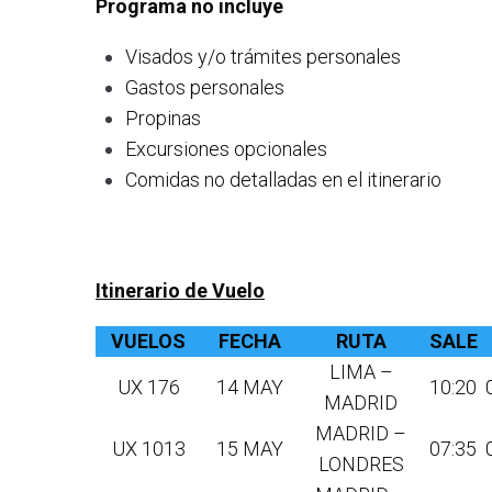
Programa no incluye
Visados y/o trámites personales
Gastos personales
Propinas
Excursiones opcionales
Comidas no detalladas en el itinerario
Itinerario de Vuelo
VUELOS
FECHA
RUTA
SALE
LIMA –
UX 176
14 MAY
10:20
MADRID
MADRID –
UX 1013
15 MAY
07:35
LONDRES