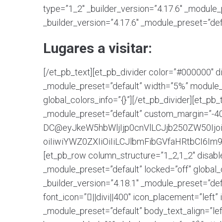
type=”1_2″ _builder_version=”4.17.6″ _module_p
_builder_version=”4.17.6″ _module_preset=”defa
Lugares a visitar:
[/et_pb_text][et_pb_divider color=”#000000″ d
_module_preset=”default” width=”5%” module_a
global_colors_info=”{}”][/et_pb_divider][et_pb
_module_preset=”default” custom_margin=”-40px
DC@eyJkeW5hbWljIjp0cnVlLCJjb250ZW50Ijo
oiIiwiYWZ0ZXIiOiIiLCJlbmFibGVfaHRtbCI6Im9
[et_pb_row column_structure=”1_2,1_2″ disabled
_module_preset=”default” locked=”off” global_
_builder_version=”4.18.1″ _module_preset=”defa
font_icon=”||divi||400″ icon_placement=”left
_module_preset=”default” body_text_align=”lef