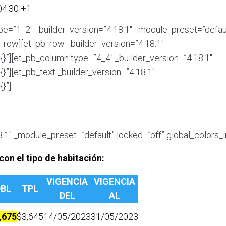
04:30 +1
pe=”1_2″ _builder_version=”4.18.1″ _module_preset=”defau
b_row][et_pb_row _builder_version=”4.18.1″
{}”][et_pb_column type=”4_4″ _builder_version=”4.18.1″
}”][et_pb_text _builder_version=”4.18.1″
}”]
8.1″ _module_preset=”default” locked=”off” global_colors_in
con el tipo de habitación:
VIGENCIA
VIGENCIA
DBL
TPL
DEL
AL
,675
$3,645
14/05/2023
31/05/2023