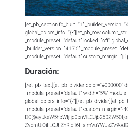
[et_pb_section fb_built=”1″ _builder_version=”
global_colors_info=”{}”][et_pb_row column_str
_module_preset=”default” locked=”off” global_
_builder_version=”4.17.6″ _module_preset=”defa
_module_preset=”default” custom_margin=”||1px|
Duración:
[/et_pb_text][et_pb_divider color=”#000000″ d
_module_preset=”default” width=”5%” module_a
global_colors_info=”{}”][/et_pb_divider][et_pb
_module_preset=”default” custom_margin=”-40px
DC@eyJkeW5hbWljIjp0cnVlLCJjb250ZW50Ij
ZvcmUiOiIiLCJhZnRlciI6IiIsImVuYWJsZV9odG1