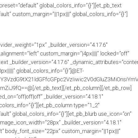
reset=”default” global_colors_info=”{}”][et_pb_text
ult” custom_margin=”||1px|||” global_colors_info=”{}”]
ivider_weight=”1px” _builder_version=”4.17.6″
lignment=”left” custom_margin=”|4px||||” locked=”off”
_text _builder_version=”4.17.6″ _dynamic_attributes=”conte
|||||” global_colors_info=”{}”]@ET-
iY3VzdG9tX21ldGFfcGFpc2VzIiwic2V0dGluZ3MiOnsiYmV
mZiJ9fQ==@[/et_pb_text][/et_pb_column][/et_pb_row]
_on=”off|off|off” _builder_version=”4.18.1″
colors_info=”{}”][et_pb_column type=”1_2″
ult” global_colors_info=”{}”][et_pb_blurb use_icon=”on”
” image_icon_width=”28px” _builder_version=”4.18.1″
t” body_font_size=”22px” custom_margin=”||1px|||”