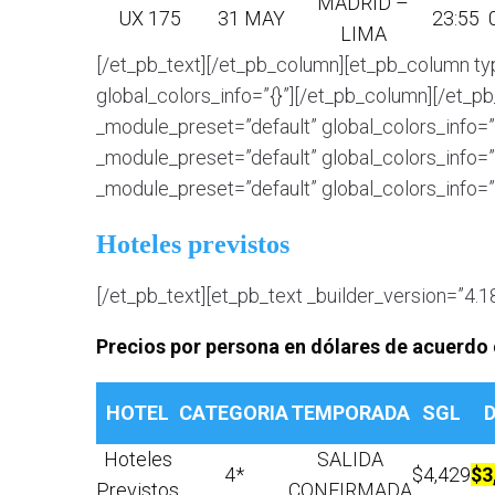
MADRID –
UX 175
31 MAY
23:55
LIMA
[/et_pb_text][/et_pb_column][et_pb_column ty
global_colors_info=”{}”][/et_pb_column][/et_p
_module_preset=”default” global_colors_info=”
_module_preset=”default” global_colors_info=”{
_module_preset=”default” global_colors_info=”{
Hoteles previstos
[/et_pb_text][et_pb_text _builder_version=”4.1
Precios por persona en dólares de acuerdo 
HOTEL
CATEGORIA
TEMPORADA
SGL
Hoteles
SALIDA
4*
$4,429
$3
Previstos
CONFIRMADA