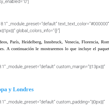
cky_enabled=”0″]
.18.1″ _module_preset=”default” text_text_color=”#000000″
1px|||” global_colors_info=”{}”]
eos, París, Heidelberg, Innsbruck, Venecia, Florencia, Rom
es. A continuación le mostraremos lo que incluye el paquet
18.1″ _module_preset=”default” custom_margin=”||13px|||”
opa y Londres
8.1″ _module_preset=”default” custom_padding=”||0px|||”