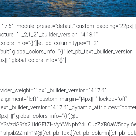
4.17.6″ _module_preset=”default” custom_padding=”22px||||
ucture=”1_2,1_2″ _builder_version=”4.18.1″
colors_info=”{}”][et_pb_column type=”1_2″
ult” global_colors_info=”{}”][et_pb_text _builder_version=
||” global_colors_info=”{}”]
ivider_weight=”1px” _builder_version=”4.17.6″
lignment=”left” custom_margin=”|4px||||” locked=”off”
_text _builder_version=”4.17.6″ _dynamic_attributes=”conte
|||||” global_colors_info=”{}”]@ET-
oiY3VzdG9tX21ldGFfZHVyYWNpb24iLCJzZXR0aW5ncyI6
sIjoib2ZmIn19@[/et_pb_text][/et_pb_column][et_pb_co