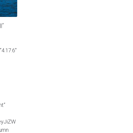
|”
”4.17.6″
nt”
eyJiZW
lumn