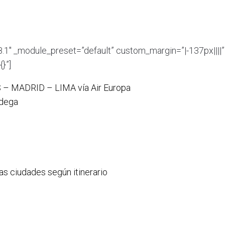
8.1″ _module_preset=”default” custom_margin=”|-137px||||”
}”]
 – MADRID – LIMA vía Air Europa
odega
las ciudades según itinerario