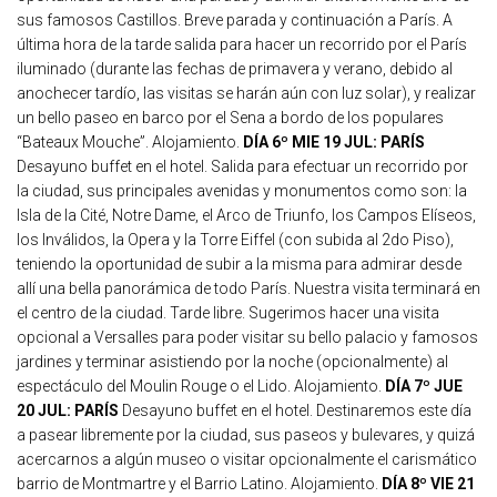
sus famosos Castillos. Breve parada y continuación a París. A
última hora de la tarde salida para hacer un recorrido por el París
iluminado (durante las fechas de primavera y verano, debido al
anochecer tardío, las visitas se harán aún con luz solar), y realizar
un bello paseo en barco por el Sena a bordo de los populares
“Bateaux Mouche”. Alojamiento.
DÍA 6º MIE 19 JUL: PARÍS
Desayuno buffet en el hotel. Salida para efectuar un recorrido por
la ciudad, sus principales avenidas y monumentos como son: la
Isla de la Cité, Notre Dame, el Arco de Triunfo, los Campos Elíseos,
los Inválidos, la Opera y la Torre Eiffel (con subida al 2do Piso),
teniendo la oportunidad de subir a la misma para admirar desde
allí una bella panorámica de todo París. Nuestra visita terminará en
el centro de la ciudad. Tarde libre. Sugerimos hacer una visita
opcional a Versalles para poder visitar su bello palacio y famosos
jardines y terminar asistiendo por la noche (opcionalmente) al
espectáculo del Moulin Rouge o el Lido. Alojamiento.
DÍA 7º JUE
20 JUL: PARÍS
Desayuno buffet en el hotel. Destinaremos este día
a pasear libremente por la ciudad, sus paseos y bulevares, y quizá
acercarnos a algún museo o visitar opcionalmente el carismático
barrio de Montmartre y el Barrio Latino. Alojamiento.
DÍA 8º VIE 21