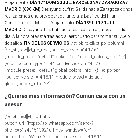
Alojamiento.
DÍA 17º DOM 30 JUL: BARCELONA / ZARAGOZA /
MADRID (630 KM)
Desayuno buffet. Salida hacia Zaragoza donde
realizaremos una breve parada junto a la Basílica del Pilar.
Continuación a Madrid. Alojamiento.
DÍA 18º LUN 31 JUL:
MADRID
Desayuno. Las habitaciones deberán dejarse al medio
día. A la hora prevista traslado al aeropuerto para tomar su vuelo
de salida.
FIN DE LOS SERVICIOS.
[/et_pb_text][/et_pb_column]
[/et_pb_row][et_pb_row _builder_version=”4.17.6″
_module_preset=”default” locked=”off” global_colors_info=”{}”]
[et_pb_column type=”4_4″ _builder_version=”4.17.6″
_module_preset=”default” global_colors_info=”{}”][et_pb_text
_builder_version=”4.18.1″ _module_preset=”default”
global_colors_info=”{}”]
¿Quieres mas información? Comunícate con un
asesor
[/et_pb_text][et_pb_button
button_url=”https://api.whatsapp.com/send/?
phone=51943151392″ url_new_window=”on”
button_text=”WhatsApp” _builder_version=”4.18.1″