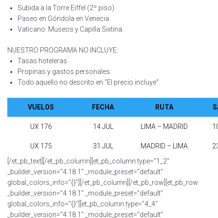
Subida a la Torre Eiffel (2º piso).
Paseo en Góndola en Venecia.
Vaticano: Museos y Capilla Sixtina.
NUESTRO PROGRAMA NO INCLUYE:
Tasas hoteleras
Propinas y gastos personales.
Todo aquello no descrito en “El precio incluye”
VUELOS
FECHA
RUTA
S
UX 176
14 JUL
LIMA – MADRID
1
UX 175
31 JUL
MADRID – LIMA
2
[/et_pb_text][/et_pb_column][et_pb_column type=”1_2″
_builder_version=”4.18.1″ _module_preset=”default”
global_colors_info=”{}”][/et_pb_column][/et_pb_row][et_pb_row
_builder_version=”4.18.1″ _module_preset=”default”
global_colors_info=”{}”][et_pb_column type=”4_4″
_builder_version=”4.18.1″ _module_preset=”default”