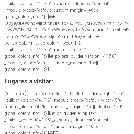
_builder_version=”4.17.6″ _dynamic_attributes=”content”
_module_preset=”default” custom_margin=”-40px|||||”
global_colors_info=”{}”]@ET-
DC@eyJkeW5hbWljIjp0cnVlLCJjb250ZW50IjoiY3VzdG9tX21ldGFfZ
HVyYWNpb24iLCJzZXR0aW5ncyI6eyJiZWZvcmUiOiIiLCJhZnRlciI6
IiIsImVuYWJsZV9odG1sIjoib2ZmIn19@[/et_pb_text]
[/et_pb_column][et_pb_column type=”1_2″
_builder_version=”4.17.6″ _module_preset=”default”
global_colors_info=”{}”][et_pb_text _builder_version=”4.17.6″
_module_preset=”default” custom_margin=”||1px|||”
global_colors_info=”{}”]
Lugares a visitar:
[/et_pb_text][et_pb_divider color=”#000000″ divider_weight=”1px”
_builder_version=”4.17.6″ _module_preset=”default” width=”5%”
module_alignment=”left” custom_margin=”|4px||||” locked=”off”
global_colors_info=”{}”][/et_pb_divider][et_pb_text
_builder_version=”4.17.6″ _dynamic_attributes=”content”
_module_preset=”default” custom_margin=”-40px|||||”
global_colors_info=”{}”]@ET-