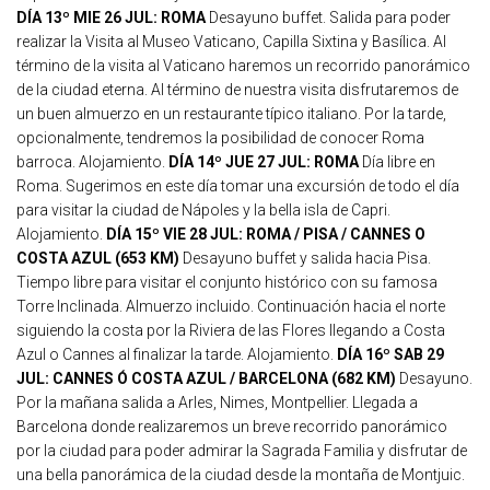
DÍA 13º MIE 26 JUL: ROMA
Desayuno buffet. Salida para poder
realizar la Visita al Museo Vaticano, Capilla Sixtina y Basílica. Al
término de la visita al Vaticano haremos un recorrido panorámico
de la ciudad eterna.
Al término de nuestra visita disfrutaremos de
un buen almuerzo en un restaurante típico italiano. Por la tarde,
opcionalmente, tendremos la posibilidad de conocer Roma
barroca. Alojamiento.
DÍA 14º JUE 27 JUL: ROMA
Día libre en
Roma. Sugerimos en este día tomar una excursión de todo el día
para visitar la ciudad de Nápoles y la bella isla de Capri.
Alojamiento.
DÍA 15º VIE 28 JUL: ROMA / PISA / CANNES O
COSTA AZUL (653 KM)
Desayuno buffet y salida hacia Pisa.
Tiempo libre para visitar el conjunto histórico con su famosa
Torre Inclinada. Almuerzo incluido. Continuación hacia el norte
siguiendo la costa por la Riviera de las Flores llegando a Costa
Azul o Cannes al finalizar la tarde. Alojamiento.
DÍA 16º SAB 29
JUL: CANNES Ó COSTA AZUL / BARCELONA (682 KM)
Desayuno.
Por la mañana salida a Arles, Nimes, Montpellier. Llegada a
Barcelona donde realizaremos un breve recorrido panorámico
por la ciudad para poder admirar la Sagrada Familia y disfrutar de
una bella panorámica de la ciudad desde la montaña de Montjuic.