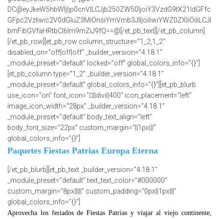
DC@eyJkeW5hbWljIjp0cnVlLCJjb250ZW50IjoiY3VzdG9tX21ldGFfc
GFpc2VzIiwic2V0dGluZ3MiOnsiYmVmb3JlIjoiIiwiYWZ0ZXIiOiIiLCJl
bmFibGVfaHRtbCI6Im9mZiJ9fQ==@[/et_pb_text][/et_pb_column]
[/et_pb_row][et_pb_row column_structure=”1_2,1_2″
disabled_on=”off|off|off” _builder_version=”4.18.1″
_module_preset=”default” locked=”off” global_colors_info=”{}”]
[et_pb_column type=”1_2″ _builder_version=”4.18.1″
_module_preset=”default” global_colors_info=”{}”][et_pb_blurb
use_icon=”on” font_icon=”||divi||400″ icon_placement=”left”
image_icon_width=”28px” _builder_version=”4.18.1″
_module_preset=”default” body_text_align=”left”
body_font_size=”22px” custom_margin=”||1px|||”
global_colors_info=”{}”]
Paquetes Fiestas Patrias Europa Eterna
[/et_pb_blurb][et_pb_text _builder_version=”4.18.1″
_module_preset=”default” text_text_color=”#000000″
custom_margin=”8px|||||” custom_padding=”0px||1px|||”
global_colors_info=”{}”]
Aprovecha los feriados de Fiestas Patrias y viajar al viejo continente,