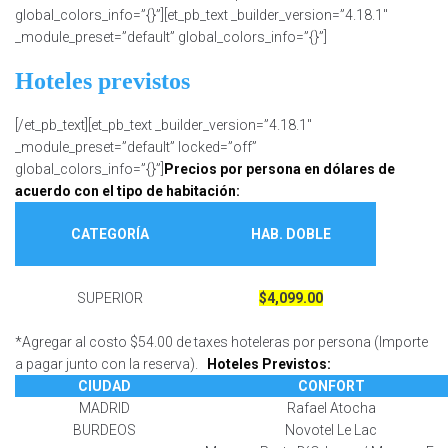
global_colors_info=”{}”][et_pb_text _builder_version=”4.18.1″
_module_preset=”default” global_colors_info=”{}”]
Hoteles previstos
[/et_pb_text][et_pb_text _builder_version=”4.18.1″
_module_preset=”default” locked=”off”
global_colors_info=”{}”]
Precios por persona en dólares de
acuerdo con el tipo de habitación:
CATEGORÍA
HAB. DOBLE
SUPERIOR
$4,099.00
*Agregar al costo $54.00 de taxes hoteleras por persona (Importe
a pagar junto con la reserva).
Hoteles Previstos:
CIUDAD
CONFORT
MADRID
Rafael Atocha
BURDEOS
Novotel Le Lac