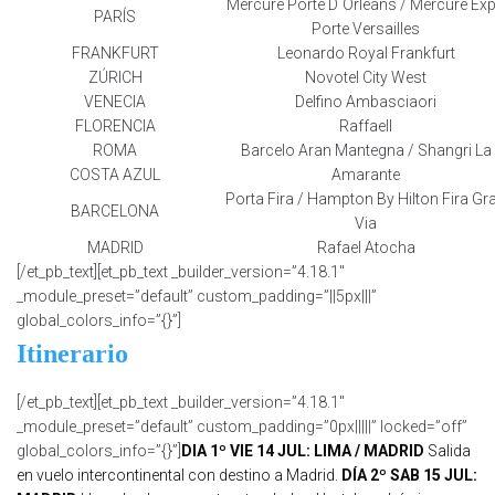
Mercure Porte D´Orleans / Mercure Ex
PARÍS
Porte Versailles
FRANKFURT
Leonardo Royal Frankfurt
ZÚRICH
Novotel City West
VENECIA
Delfino Ambasciaori
FLORENCIA
Raffaell
ROMA
Barcelo Aran Mantegna / Shangri La
COSTA AZUL
Amarante
Porta Fira / Hampton By Hilton Fira Gr
BARCELONA
Via
MADRID
Rafael Atocha
[/et_pb_text][et_pb_text _builder_version=”4.18.1″
_module_preset=”default” custom_padding=”||5px|||”
global_colors_info=”{}”]
Itinerario
[/et_pb_text][et_pb_text _builder_version=”4.18.1″
_module_preset=”default” custom_padding=”0px|||||” locked=”off”
global_colors_info=”{}”]
DIA 1º VIE 14 JUL: LIMA / MADRID
Salida
en vuelo intercontinental con destino a Madrid.
DÍA 2º SAB 15 JUL: