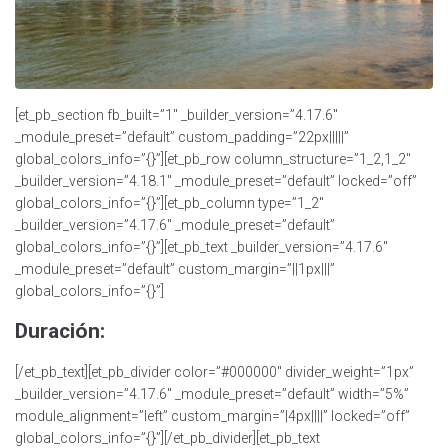
[et_pb_section fb_built=”1″ _builder_version=”4.17.6″
_module_preset=”default” custom_padding=”22px|||||”
global_colors_info=”{}”][et_pb_row column_structure=”1_2,1_2″
_builder_version=”4.18.1″ _module_preset=”default” locked=”off”
global_colors_info=”{}”][et_pb_column type=”1_2″
_builder_version=”4.17.6″ _module_preset=”default”
global_colors_info=”{}”][et_pb_text _builder_version=”4.17.6″
_module_preset=”default” custom_margin=”||1px|||”
global_colors_info=”{}”]
Duración:
[/et_pb_text][et_pb_divider color=”#000000″ divider_weight=”1px”
_builder_version=”4.17.6″ _module_preset=”default” width=”5%”
module_alignment=”left” custom_margin=”|4px||||” locked=”off”
global_colors_info=”{}”][/et_pb_divider][et_pb_text