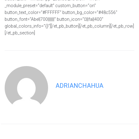
_module_preset=”default” custom_button=”on”
button_text_color=”#FFFFFF” button_bg_color=”#48c556″
button_font=”Abel|700|||||||” button_icon=”||fa||400″
global_colors_info=”{}”][/et_pb_button][/et_pb_column][/et_pb_row]
[/et_pb_section]
ADRIANCHAHUA