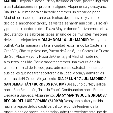
MADRID
Llegada al aeropuerto y traslado al hotel, podrán ingresar
a las habitaciones sin problema alguno. Alojamiento y desayuno.
Día libre. A última hora de la tarde haremos un recorrido por el
Madrid iluminado (durante las fechas de primavera y verano,
debido al anochecer tardío, las visitas se harán aún con luz solar)
y por los alrededores de la Plaza Mayor donde finalizaremos el día
degustando las sabrosas tapas en uno de los múltiples mesones
de Madrid. Alojamiento.
DÍA 3º DOM 16 JUL: MADRID
Desayuno
buffet. Por la mañana visita a la ciudad recorriendo La Castellana,
Gran Vía, Cibeles y Neptuno, Puerta de Alcalá, Las Cortes, La Puerta
del Sol, Plaza Mayor y Plaza de Oriente, y el Madrid moderno,
almuerzo incluido. Por la tarde tendremos una excursión a la
ciudad imperial de Toledo, para admirar su catedral, pasear por
sus calles que nos transportaran a la Edad Media, y admirar las
pinturas de El Greco. Alojamiento.
DÍA 4º LUN 17 JUL: MADRID /
SAN SEBASTIÁN / BURDEOS (690 KM)
Desayuno buffet y salida
hacia San Sebastián, “la bella Easo”. Continuación hacia Francia.
Llegada a Burdeos. Alojamiento.
DÍA 5º MAR 18 JUL: BURDEOS /
REGIÓN DEL LOIRE / PARÍS (610 KM)
Desayuno buffet y salida
hacia la región de los castillos del Loire donde tendremos la
oportunidad de hacer una parada y admirar exteriormente uno de