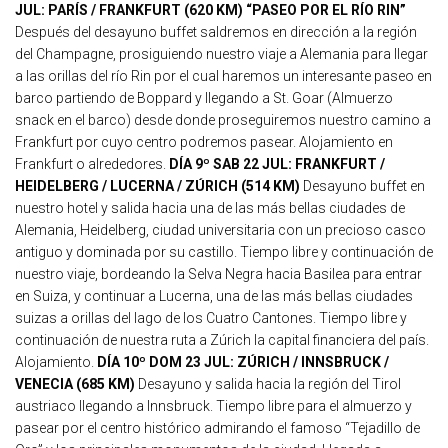
JUL: PARÍS / FRANKFURT (620 KM) “PASEO POR EL RÍO RIN”
Después del desayuno buffet saldremos en dirección a la región
del Champagne, prosiguiendo nuestro viaje a Alemania para llegar
a las orillas del río Rin por el cual haremos un interesante paseo en
barco partiendo de Boppard y llegando a St. Goar (Almuerzo
snack en el barco) desde donde proseguiremos nuestro camino a
Frankfurt por cuyo centro podremos pasear. Alojamiento en
Frankfurt o alrededores.
DÍA 9º SAB 22 JUL: FRANKFURT /
HEIDELBERG / LUCERNA / ZÚRICH (514 KM)
Desayuno buffet en
nuestro hotel y salida hacia una de las más bellas ciudades de
Alemania, Heidelberg, ciudad universitaria con un precioso casco
antiguo y dominada por su castillo. Tiempo libre y continuación de
nuestro viaje, bordeando la Selva Negra hacia Basilea para entrar
en Suiza, y continuar a Lucerna, una de las más bellas ciudades
suizas a orillas del lago de los Cuatro Cantones. Tiempo libre y
continuación de nuestra ruta a Zúrich la capital financiera del país.
Alojamiento.
DÍA 10º DOM 23 JUL: ZÚRICH / INNSBRUCK /
VENECIA (685 KM)
Desayuno y salida hacia la región del Tirol
austriaco llegando a Innsbruck. Tiempo libre para el almuerzo y
pasear por el centro histórico admirando el famoso “Tejadillo de