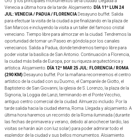
Oro” y los principales monumentos de la ciudad. Llegada a
Venecia a última hora de la tarde. Alojamiento.
DÍA 11º LUN 24
JUL: VENECIA / PADUA / FLORENCIA
Desayuno buffet. Salida
para efectuar la visita de la ciudad a pie finalizando en la plaza de
San Marcos e incluyendo la visita a un taller del famoso cristal
veneciano. Tiempo libre para almorzar en la ciudad. Tendremos la
oportunidad de tomar un Paseo en góndola por los canales
venecianos. Salida a Padua, donde tendremos tiempo libre para
poder visitar la basílica de San Antonio. Continuación a Florencia,
la ciudad más bella de Europa, por su riqueza arquitectónica y
artística. Alojamiento.
DÍA 12º MAR 25 JUL: FLORENCIA / ROMA
(290 KM)
Desayuno buffet. Por la mañana recorreremos el centro
artístico de la ciudad con su Duomo, el Campanile de Giotto, el
Baptisterio de San Giovanni, la iglesia de S. Lorenzo, la plaza de la
Signoria, la Loggia dei Lanzi, terminando en el Ponte Vecchio,
antiguo centro comercial de la ciudad. Almuerzo incluido. Por la
tarde salida hacia la ciudad eterna, Roma. Llegada y alojamiento. A
última hora haremos un recorrido de la Roma iluminada (durante
las fechas de primavera y verano, debido al anochecer tardío, las
visitas se harán aún con luz solar) para poder admirar todo el
esplendor de la ciudad y sus bellos monumentos. Alojamiento.