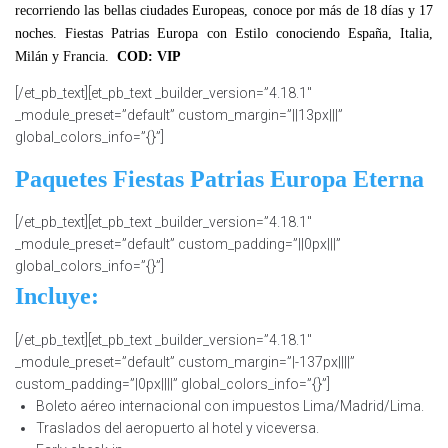
recorriendo las bellas ciudades Europeas, conoce por más de 18 días y 17
noches. Fiestas Patrias Europa con Estilo conociendo España, Italia,
Milán y Francia.
COD: VIP
[/et_pb_text][et_pb_text _builder_version=”4.18.1″
_module_preset=”default” custom_margin=”||13px|||”
global_colors_info=”{}”]
Paquetes Fiestas Patrias Europa Eterna
[/et_pb_text][et_pb_text _builder_version=”4.18.1″
_module_preset=”default” custom_padding=”||0px|||”
global_colors_info=”{}”]
Incluye:
[/et_pb_text][et_pb_text _builder_version=”4.18.1″
_module_preset=”default” custom_margin=”|-137px||||”
custom_padding=”|0px||||” global_colors_info=”{}”]
Boleto aéreo internacional con impuestos Lima/Madrid/Lima.
Traslados del aeropuerto al hotel y viceversa.